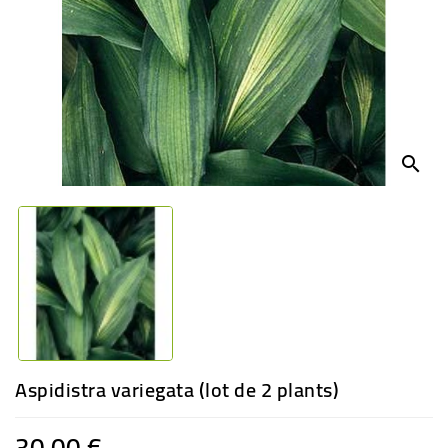
-
PLANTES
GRASSES
BEGONIAS
DE
COLLECTION
search
ENGRAIS
OFFRES
SPÉCIALES
PLANTES
PARFUMÉES
Aspidistra variegata (lot de 2 plants)
30,00 €