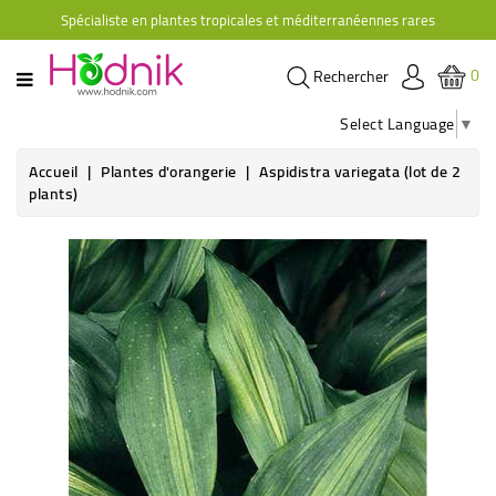
Spécialiste en plantes tropicales et méditerranéennes rares
CATÉGORIE
0
Rechercher
PLANTES
D'ORANGERIE
Select Language
▼
PLANTES
Accueil
Plantes d'orangerie
Aspidistra variegata (lot de 2
GRIMPANTES
plants)
AGRUMES
HIBISCUS
BRUGMANSIAS
PLANTES
RUSTIQUES
PLANTES
RETOMBANTES
CACTÉES