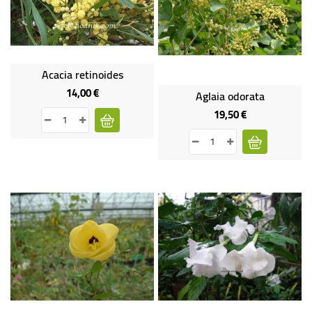
-
PLANTES
GRASSES
BEGONIAS
Acacia retinoides
DE
14,00 €
Prix
Aglaia odorata
COLLECTION
19,50 €
Prix
ENGRAIS
OFFRES
SPÉCIALES
PLANTES
PARFUMÉES