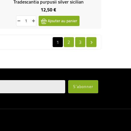
Tradescantia purpusii silver sicilian
12,50 €
Prix
Ajouter au panier
1
2
3
