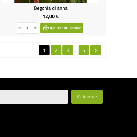
Begonia di anna
12,00 €
Prix
Ajouter au panier
1
2
3
5
…
