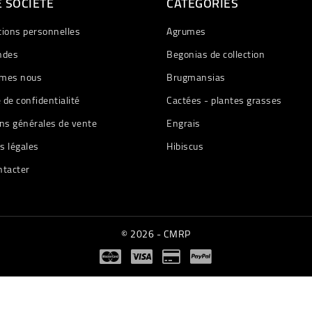
 SOCIETE
CATÉGORIES
tions personnelles
Agrumes
des
Begonias de collection
mes nous
Brugmansias
e de confidentialité
Cactées - plantes grasses
ns générales de vente
Engrais
s légales
Hibiscus
ntacter
© 2026 - CMRP