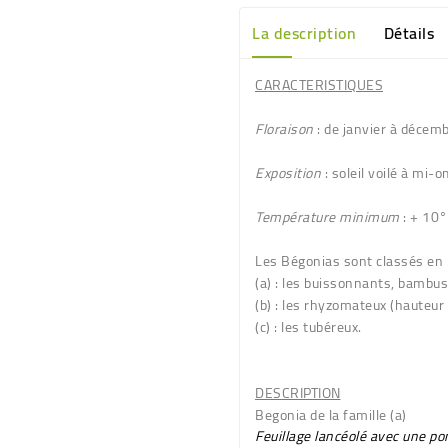
La description
Détails
CARACTERISTIQUES
Floraison
: de janvier à décemb
Exposition
: soleil voilé à mi-o
Température minimum
: + 10°
Les Bégonias sont classés en
(a)
: les buissonnants, bambu
(b)
: les rhyzomateux (hauteu
(c)
: les tubéreux.
DESCRIPTION
Begonia de la famille (a)
Feuillage lancéolé avec une po