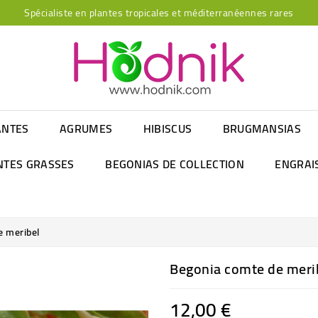
Spécialiste en plantes tropicales et méditerranéennes rares
ANTES
AGRUMES
HIBISCUS
BRUGMANSIAS
NTES GRASSES
BEGONIAS DE COLLECTION
ENGRAI
e meribel
Begonia comte de meri
12,00 €