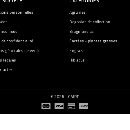
 SOCIETE
CATÉGORIES
tions personnelles
Agrumes
des
Begonias de collection
mes nous
Brugmansias
e de confidentialité
Cactées - plantes grasses
ns générales de vente
Engrais
s légales
Hibiscus
ntacter
© 2026 - CMRP