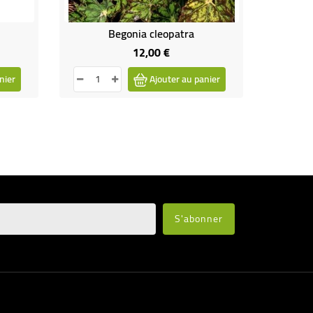
Begonia cleopatra
Be
12,00 €
Prix
nier
Ajouter au panier