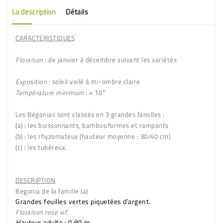
La description
Détails
CARACTERISTIQUES
Floraison
: de janvier à décembre suivant les variétés
Exposition
: soleil voilé à mi-ombre claire
Température minimum
: + 10°
Les Bégonias sont classés en
3 grandes familles
:
(a)
: les buissonnants, bambusiformes et rampants
(b)
: les rhyzomateux (hauteur moyenne : 30/40 cm)
(c)
: les tubéreux.
DESCRIPTION
Begonia de la famille (a)
Grandes feuilles
vertes piquetées d'argent.
Floraison
rose vif
.
Hauteur adulte : 0,80 m