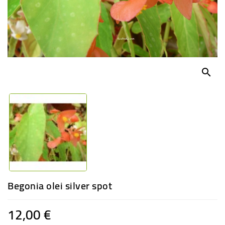
-
PLANTES
GRASSES
BEGONIAS
DE
COLLECTION
search
ENGRAIS
OFFRES
SPÉCIALES
PLANTES
PARFUMÉES
Begonia olei silver spot
12,00 €