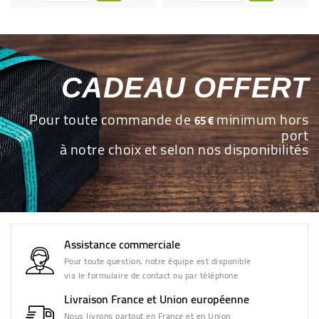
CADEAU OFFERT
Pour toute commande de
minimum hors
65 €
port
à notre choix et selon nos disponibilités
Assistance commerciale
Pour toute question, notre équipe est disponible
via le formulaire de contact ou par téléphone.
Livraison France et Union européenne
Nous livrons partout en France et en Union