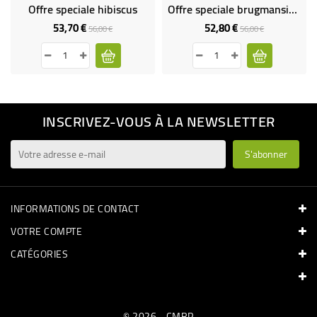
Offre speciale hibiscus
Offre speciale brugmansias fleurs doubles
53,70 €
52,80 €
Prix
Prix
Prix
Prix
56,00 €
56,00 €
de
de
base
base
INSCRIVEZ-VOUS À LA NEWSLETTER
INFORMATIONS DE CONTACT
VOTRE COMPTE
CATÉGORIES
© 2026 - CMRP