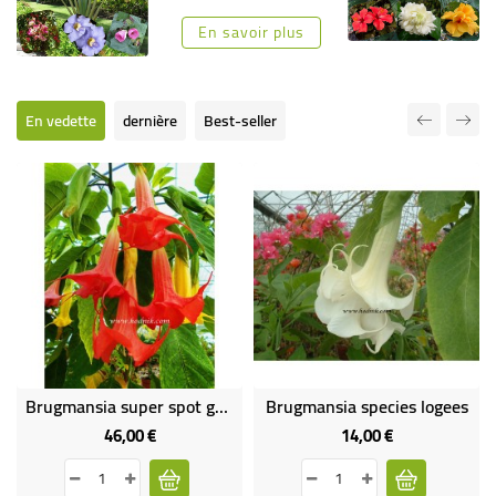
-
En savoir plus
PLANTES
GRASSES
BEGONIAS
En vedette
dernière
Best-seller
DE
COLLECTION
ENGRAIS
OFFRES
SPÉCIALES
PLANTES
PARFUMÉES
Brugmansia super spot gros sujet
Brugmansia species logees
46,00 €
14,00 €
Prix
Prix