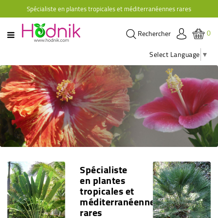
Spécialiste en plantes tropicales et méditerranéennes rares
CATÉGORIE
0
Rechercher
PLANTES
D'ORANGERIE
Select Language
▼
PLANTES
Offres spéciales
GRIMPANTES
AGRUMES
E
HIBISCUS
BRUGMANSIAS
PLANTES
Spécialiste
RUSTIQUES
en plantes
PLANTES
tropicales et
RETOMBANTES
méditerranéennes
rares
CACTÉES