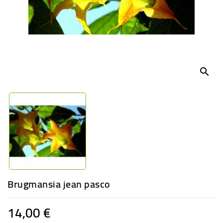
-
PLANTES
GRASSES
BEGONIAS
DE
COLLECTION
search
ENGRAIS
OFFRES
SPÉCIALES
PLANTES
PARFUMÉES
Brugmansia jean pasco
14,00 €