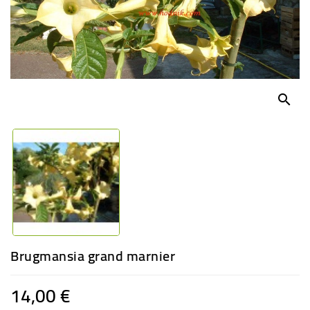
-
PLANTES
GRASSES
BEGONIAS
DE
COLLECTION
search
ENGRAIS
OFFRES
SPÉCIALES
PLANTES
PARFUMÉES
Brugmansia grand marnier
14,00 €