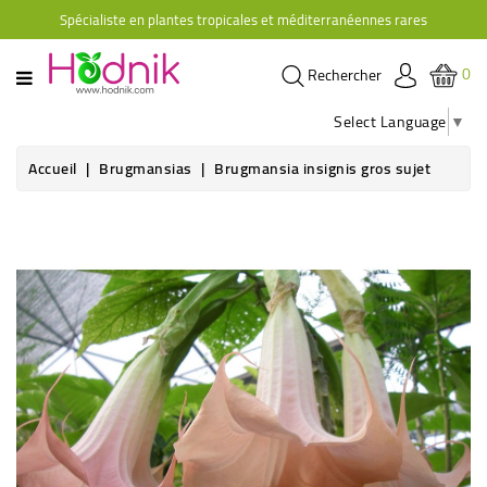
Spécialiste en plantes tropicales et méditerranéennes rares
CATÉGORIE
0
Rechercher
PLANTES
D'ORANGERIE
Select Language
▼
PLANTES
Accueil
Brugmansias
Brugmansia insignis gros sujet
GRIMPANTES
AGRUMES
HIBISCUS
BRUGMANSIAS
PLANTES
RUSTIQUES
PLANTES
RETOMBANTES
CACTÉES