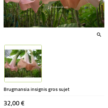
-
PLANTES
GRASSES
BEGONIAS
DE
COLLECTION
search
ENGRAIS
OFFRES
SPÉCIALES
PLANTES
PARFUMÉES
Brugmansia insignis gros sujet
32,00 €