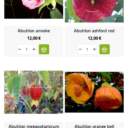
-
PLANTES
GRASSES
BEGONIAS
Abutilon anneke
Abutilon ashford red
DE
12,00 €
12,00 €
Prix
Prix
COLLECTION
ENGRAIS
OFFRES
SPÉCIALES
PLANTES
PARFUMÉES
Abutilon megapotamicum
Abutilon orange bell