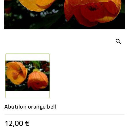
-
PLANTES
GRASSES
BEGONIAS
DE
COLLECTION
search
ENGRAIS
OFFRES
SPÉCIALES
PLANTES
PARFUMÉES
Abutilon orange bell
12,00 €