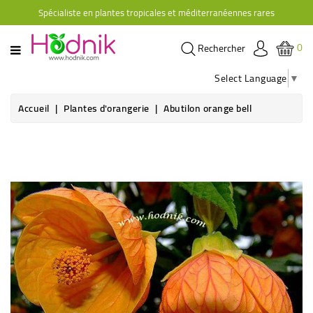
Spécialiste en plantes tropicales et méditerranéennes rares
CATÉGORIE
0
Rechercher
PLANTES
D'ORANGERIE
Select Language
▼
PLANTES
Accueil
Plantes d'orangerie
Abutilon orange bell
GRIMPANTES
AGRUMES
HIBISCUS
BRUGMANSIAS
PLANTES
RUSTIQUES
PLANTES
RETOMBANTES
CACTÉES