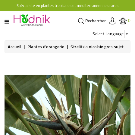
Spécialiste en plantes tropicales et méditerranéennes rares
CATÉGORIE
0
Rechercher
PLANTES
D'ORANGERIE
Select Language
▼
PLANTES
Accueil
Plantes d'orangerie
Strelitzia nicolaie gros sujet
GRIMPANTES
AGRUMES
HIBISCUS
BRUGMANSIAS
PLANTES
RUSTIQUES
PLANTES
RETOMBANTES
CACTÉES