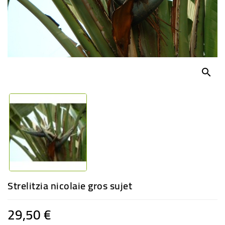
-
PLANTES
GRASSES
BEGONIAS
DE
COLLECTION
search
ENGRAIS
OFFRES
SPÉCIALES
PLANTES
PARFUMÉES
Strelitzia nicolaie gros sujet
29,50 €