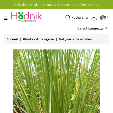
Spécialiste en plantes tropicales et méditerranéennes rares
CATÉGORIE
0
Rechercher
PLANTES
D'ORANGERIE
Select Language
▼
PLANTES
Accueil
Plantes d'orangerie
Vetyveria zizanoides
GRIMPANTES
AGRUMES
HIBISCUS
BRUGMANSIAS
PLANTES
RUSTIQUES
PLANTES
RETOMBANTES
CACTÉES