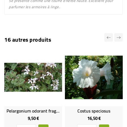
Se présente comme une touffe d'herbe haute. Excellent pour
parfumer les armoires à linge.
16 autres produits
Pelargonium odorant fragans
Costus speciosus
9,50 €
16,50 €
Prix
Prix