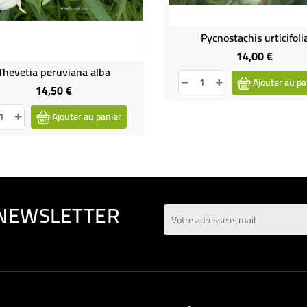
Pycnostachis urticifoli
14,00 €
Prix
Thevetia peruviana alba
Ajouter au pa
14,50 €
Prix
Ajouter au panier
 NEWSLETTER