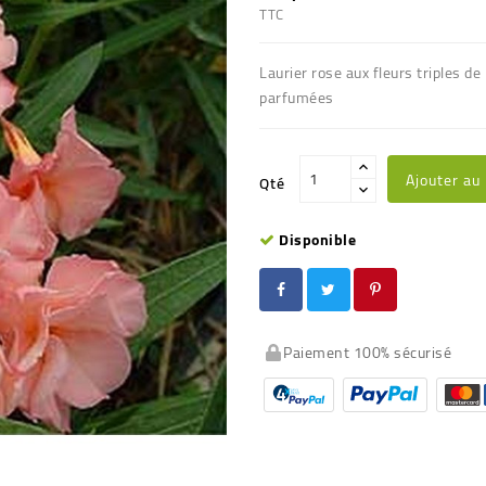
TTC
Laurier rose aux fleurs triples 
parfumées
Ajouter au
Qté
Disponible
Paiement 100% sécurisé