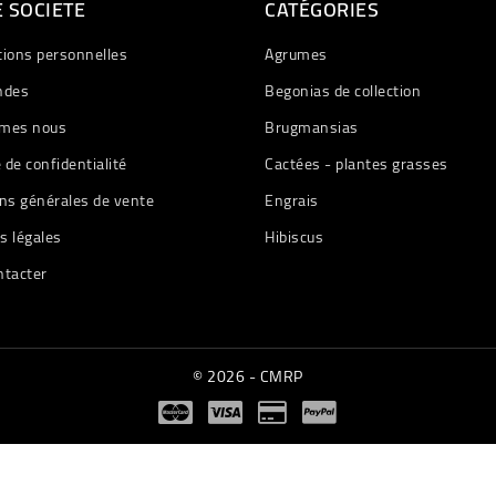
 SOCIETE
CATÉGORIES
tions personnelles
Agrumes
des
Begonias de collection
mes nous
Brugmansias
e de confidentialité
Cactées - plantes grasses
ns générales de vente
Engrais
s légales
Hibiscus
ntacter
© 2026 - CMRP