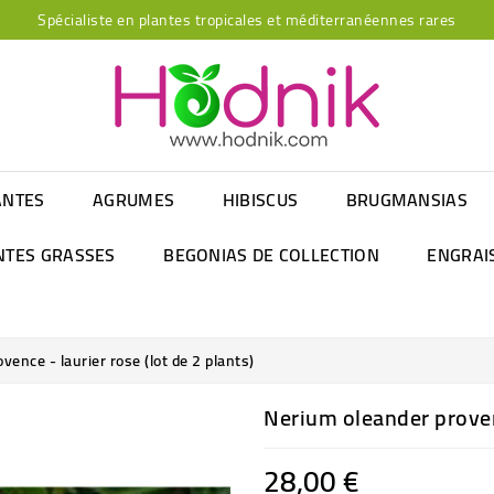
Spécialiste en plantes tropicales et méditerranéennes rares
ANTES
AGRUMES
HIBISCUS
BRUGMANSIAS
NTES GRASSES
BEGONIAS DE COLLECTION
ENGRAI
ence - laurier rose (lot de 2 plants)
Nerium oleander provenc
28,00 €