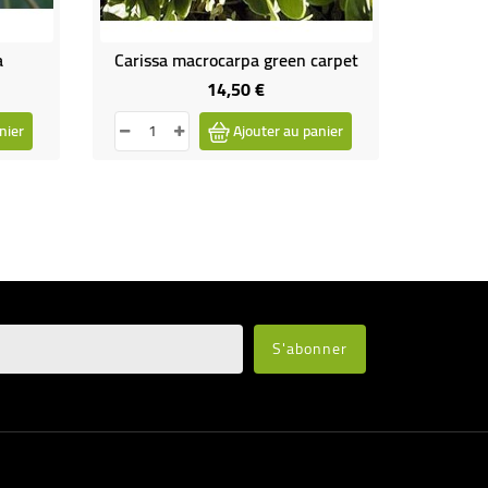
a
Carissa macrocarpa green carpet
Pelar
14,50 €
Prix
nier
Ajouter au panier