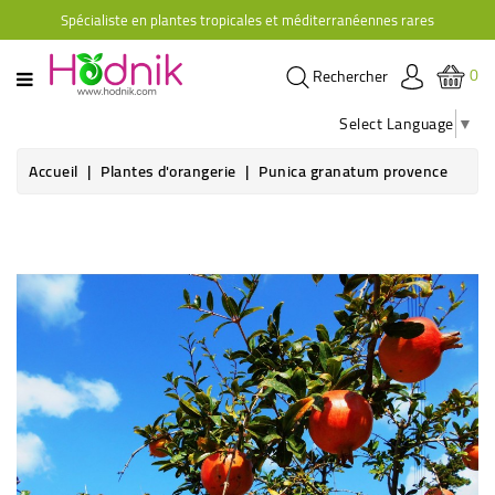
Spécialiste en plantes tropicales et méditerranéennes rares
CATÉGORIE
0
Rechercher
PLANTES
D'ORANGERIE
Select Language
▼
PLANTES
Accueil
Plantes d'orangerie
Punica granatum provence
GRIMPANTES
AGRUMES
HIBISCUS
BRUGMANSIAS
PLANTES
RUSTIQUES
PLANTES
RETOMBANTES
CACTÉES