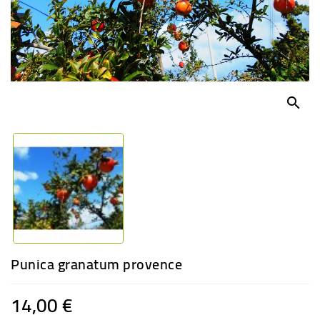
-
PLANTES
GRASSES
BEGONIAS
DE
COLLECTION
search
ENGRAIS
OFFRES
SPÉCIALES
PLANTES
PARFUMÉES
Punica granatum provence
14,00 €