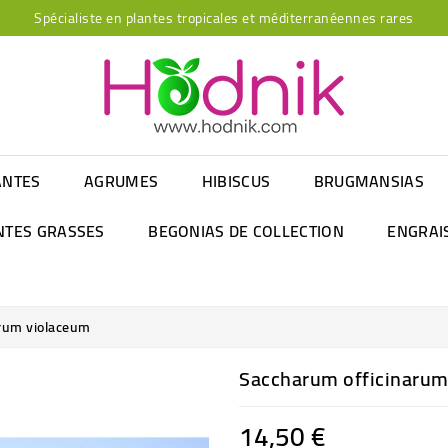
Spécialiste en plantes tropicales et méditerranéennes rares
ANTES
AGRUMES
HIBISCUS
BRUGMANSIAS
NTES GRASSES
BEGONIAS DE COLLECTION
ENGRAI
rum violaceum
Saccharum officinarum
14,50 €