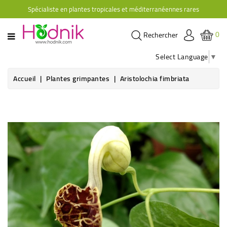
Spécialiste en plantes tropicales et méditerranéennes rares
CATÉGORIE
0
Rechercher
PLANTES
D'ORANGERIE
Select Language
▼
PLANTES
Accueil
Plantes grimpantes
Aristolochia fimbriata
GRIMPANTES
AGRUMES
Nouveau
HIBISCUS
BRUGMANSIAS
PLANTES
RUSTIQUES
PLANTES
RETOMBANTES
CACTÉES