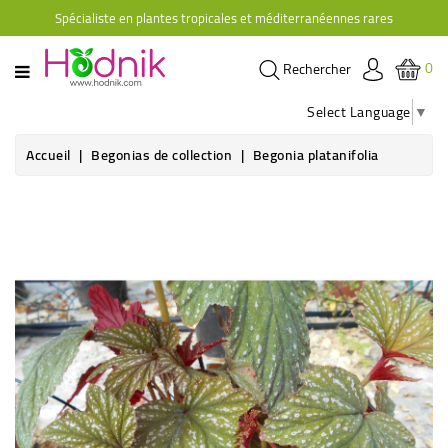
Spécialiste en plantes tropicales et méditerranéennes rares
CATÉGORIE
0
Rechercher
PLANTES
D'ORANGERIE
Select Language
▼
PLANTES
Accueil
Begonias de collection
Begonia platanifolia
GRIMPANTES
AGRUMES
HIBISCUS
BRUGMANSIAS
PLANTES
RUSTIQUES
PLANTES
RETOMBANTES
CACTÉES