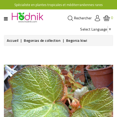
Spécialiste en plantes tropicales et méditerranéennes rares
CATÉGORIE
0
Rechercher
PLANTES
D'ORANGERIE
Select Language
▼
PLANTES
Accueil
Begonias de collection
Begonia kiwi
GRIMPANTES
AGRUMES
HIBISCUS
BRUGMANSIAS
PLANTES
RUSTIQUES
PLANTES
RETOMBANTES
CACTÉES