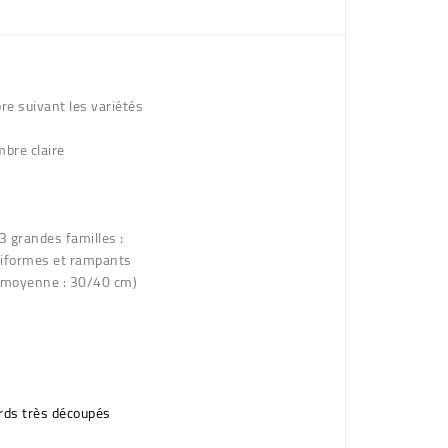
re suivant les variétés
mbre claire
3 grandes familles
:
siformes et rampants
r moyenne : 30/40 cm)
rds très découpés