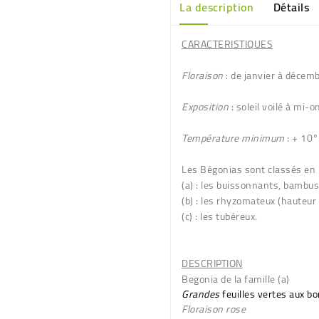
La description
Détails
CARACTERISTIQUES
Floraison
: de janvier à décemb
Exposition
: soleil voilé à mi-o
Température minimum
: + 10°
Les Bégonias sont classés en
(a)
: les buissonnants, bambu
(b)
: les rhyzomateux (hauteu
(c)
: les tubéreux.
DESCRIPTION
Begonia de la famille (a)
Grandes
feuilles
vertes aux bo
Floraison
rose