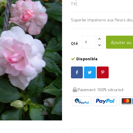
TTC
Superbe Impatiens aux fleurs doub
Ajouter au
Qté
Disponible
Paiement 100% sécurisé