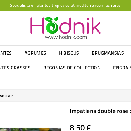
Spécialiste en plantes tropicales et méditerranéennes rares
ANTES
AGRUMES
HIBISCUS
BRUGMANSIAS
NTES GRASSES
BEGONIAS DE COLLECTION
ENGRAI
se clair
Impatiens double rose c
8,50 €