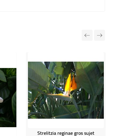
Strelitzia reginae gros sujet
C