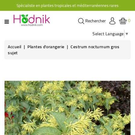
Spécialiste en plantes tropicales et méditerranéennes rares
CATÉGORIE
0
Rechercher
PLANTES
D'ORANGERIE
Select Language
▼
PLANTES
Accueil
Plantes d'orangerie
Cestrum nocturnum gros
GRIMPANTES
sujet
AGRUMES
HIBISCUS
BRUGMANSIAS
PLANTES
RUSTIQUES
PLANTES
RETOMBANTES
CACTÉES