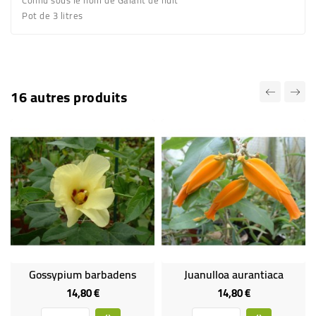
Connu sous le nom de
Galant de nuit
Pot de 3 litres
16 autres produits
Gossypium barbadens
Juanulloa aurantiaca
14,80 €
14,80 €
Prix
Prix