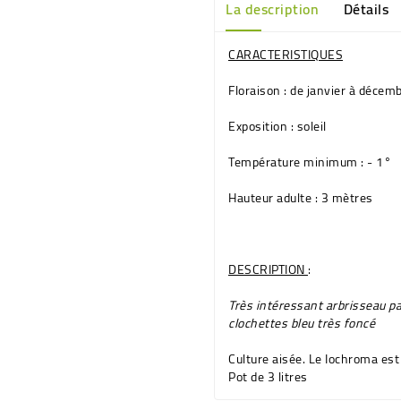
La description
Détails
CARACTERISTIQUES
Floraison
: de janvier à décem
Exposition
: soleil
Température minimum
: - 1°
Hauteur adulte
: 3 mètres
DESCRIPTION
:
Très intéressant arbrisseau pa
clochettes
bleu très foncé
Culture aisée. Le Iochroma es
Pot de 3 litres