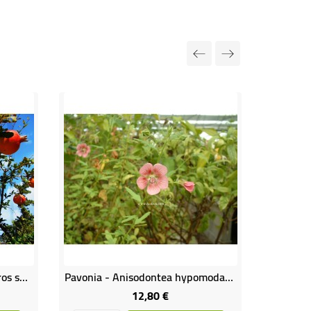
Punica granatum provence gros sujet
Pavonia - Anisodontea hypomodarum
Schinu
12,80 €
Prix