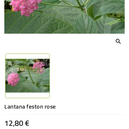
-
PLANTES
GRASSES
BEGONIAS
DE
COLLECTION
search
ENGRAIS
OFFRES
SPÉCIALES
PLANTES
PARFUMÉES
Lantana feston rose
12,80 €