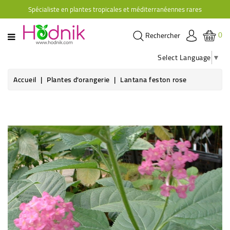
Spécialiste en plantes tropicales et méditerranéennes rares
CATÉGORIE
0
Rechercher
PLANTES
D'ORANGERIE
Select Language
▼
PLANTES
Accueil
Plantes d'orangerie
Lantana feston rose
GRIMPANTES
AGRUMES
HIBISCUS
BRUGMANSIAS
PLANTES
RUSTIQUES
PLANTES
RETOMBANTES
CACTÉES