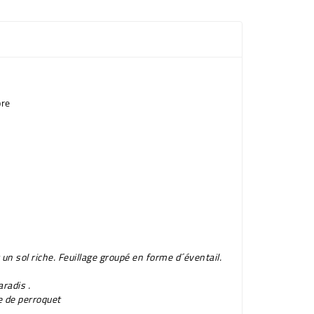
bre
 sol riche. Feuillage groupé en forme d´éventail.
aradis
.
 de perroquet