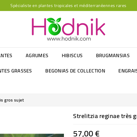
Spécialiste en plantes tropicales et méditerranéennes rares
ANTES
AGRUMES
HIBISCUS
BRUGMANSIAS
NTES GRASSES
BEGONIAS DE COLLECTION
ENGRAI
ès gros sujet
Strelitzia reginae très g
57,00 €