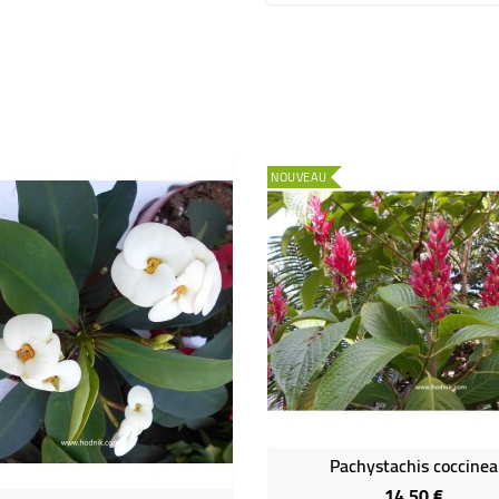
NOUVEAU
Pachystachis coccinea
14,50 €
Prix