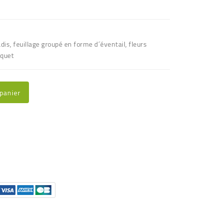
is, feuillage groupé en forme d´éventail, fleurs
oquet
 panier