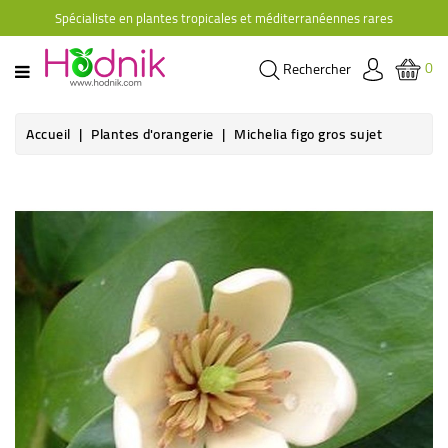
Spécialiste en plantes tropicales et méditerranéennes rares
CATÉGORIE
0
Rechercher
PLANTES
D'ORANGERIE
Accueil
Plantes d'orangerie
Michelia figo gros sujet
PLANTES
GRIMPANTES
AGRUMES
HIBISCUS
BRUGMANSIAS
PLANTES
RUSTIQUES
PLANTES
RETOMBANTES
CACTÉES