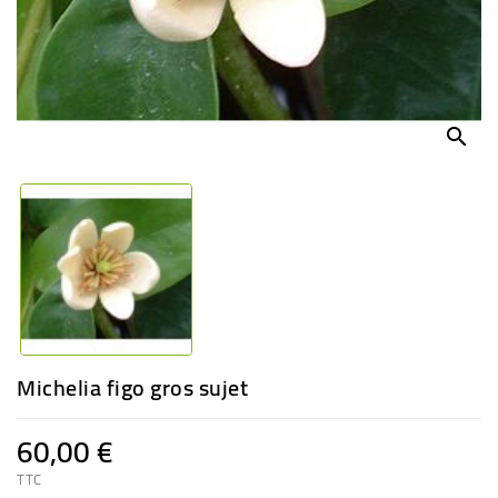
-
PLANTES
GRASSES
BEGONIAS
DE
search
COLLECTION
ENGRAIS
OFFRES
SPÉCIALES
PLANTES
PARFUMÉES
Michelia figo gros sujet
60,00 €
TTC