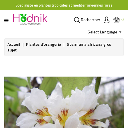
Spécialiste en plantes tropicales et méditerranéennes rares
CATÉGORIE
0
Rechercher
PLANTES
D'ORANGERIE
Select Language
▼
PLANTES
Accueil
Plantes d'orangerie
Sparmania africana gros
GRIMPANTES
sujet
AGRUMES
HIBISCUS
BRUGMANSIAS
PLANTES
RUSTIQUES
PLANTES
RETOMBANTES
CACTÉES