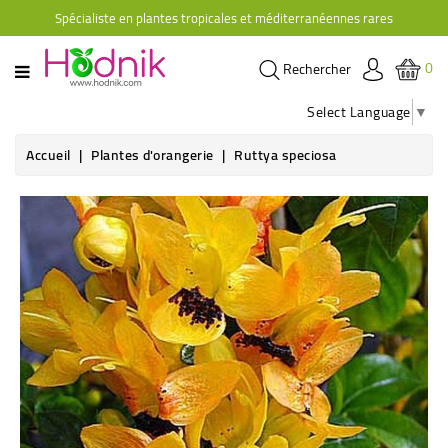
Spécialiste en plantes tropicales et méditerranéennes rares
CATÉGORIE
0
Rechercher
PLANTES
D'ORANGERIE
Select Language
▼
PLANTES
Accueil
Plantes d'orangerie
Ruttya speciosa
GRIMPANTES
AGRUMES
HIBISCUS
BRUGMANSIAS
PLANTES
RUSTIQUES
PLANTES
RETOMBANTES
CACTÉES