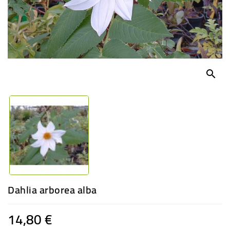
-
PLANTES
GRASSES
BEGONIAS
DE
COLLECTION
search
ENGRAIS
OFFRES
SPÉCIALES
PLANTES
PARFUMÉES
Dahlia arborea alba
14,80 €