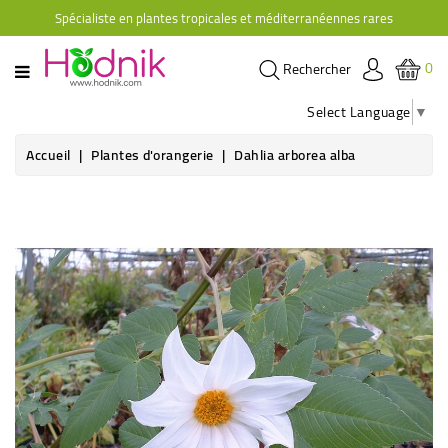
Spécialiste en plantes tropicales et méditerranéennes rares
CATÉGORIE
0
Rechercher
PLANTES
D'ORANGERIE
Select Language
▼
PLANTES
Accueil
Plantes d'orangerie
Dahlia arborea alba
GRIMPANTES
AGRUMES
HIBISCUS
BRUGMANSIAS
PLANTES
RUSTIQUES
PLANTES
RETOMBANTES
CACTÉES