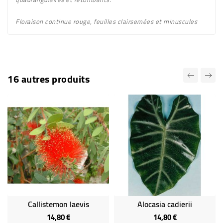
Floraison
continue rouge
, feuilles clairsemées et minuscules
16 autres produits
Callistemon laevis
Alocasia cadierii
14,80 €
14,80 €
Prix
Prix