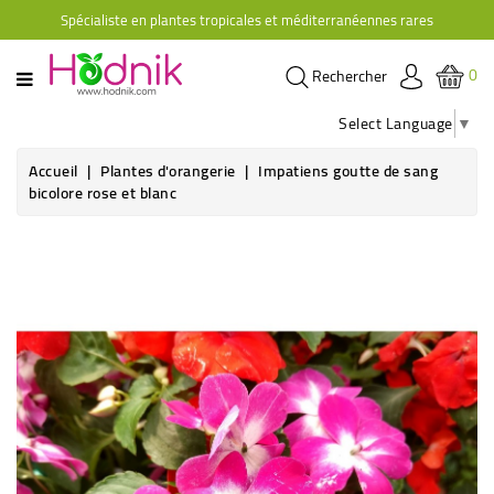
Spécialiste en plantes tropicales et méditerranéennes rares
CATÉGORIE
0
Rechercher
PLANTES
D'ORANGERIE
Select Language
▼
PLANTES
Accueil
Plantes d'orangerie
Impatiens goutte de sang
GRIMPANTES
bicolore rose et blanc
AGRUMES
HIBISCUS
BRUGMANSIAS
PLANTES
RUSTIQUES
PLANTES
RETOMBANTES
CACTÉES