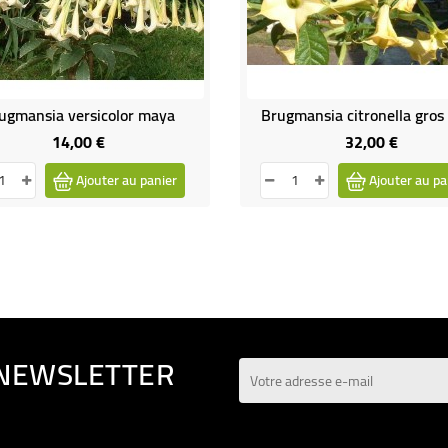
ugmansia versicolor maya
Brugmansia citronella gros 
14,00 €
32,00 €
Prix
Prix
Ajouter au panier
Ajouter au pa
 NEWSLETTER