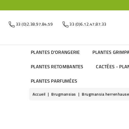
33 (0)2.38.97.84.59
33 (0)6.12.47.87.33
PLANTES D'ORANGERIE
PLANTES GRIMP
PLANTES RETOMBANTES
CACTÉES - PLA
PLANTES PARFUMÉES
Accueil
Brugmansias
Brugmansia herrenhauser 