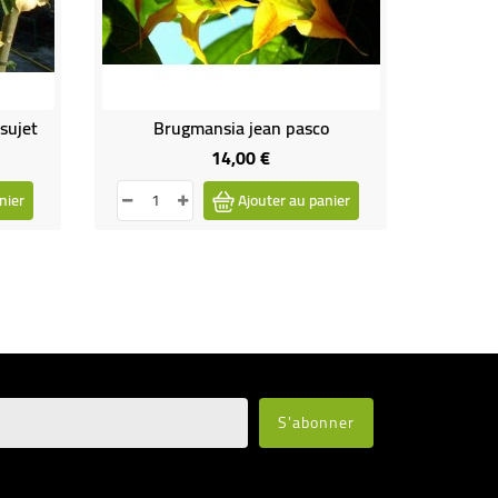
sujet
Brugmansia jean pasco
B
14,00 €
Prix
nier
Ajouter au panier