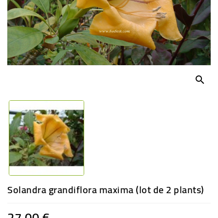
-
PLANTES
GRASSES
BEGONIAS
DE
COLLECTION
search
ENGRAIS
OFFRES
SPÉCIALES
PLANTES
PARFUMÉES
Solandra grandiflora maxima (lot de 2 plants)
27,00 €