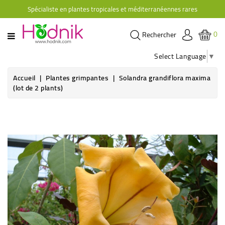
Spécialiste en plantes tropicales et méditerranéennes rares
CATÉGORIE
0
Rechercher
PLANTES
D'ORANGERIE
Select Language
▼
PLANTES
Accueil
Plantes grimpantes
Solandra grandiflora maxima
GRIMPANTES
(lot de 2 plants)
AGRUMES
HIBISCUS
BRUGMANSIAS
PLANTES
RUSTIQUES
PLANTES
RETOMBANTES
CACTÉES