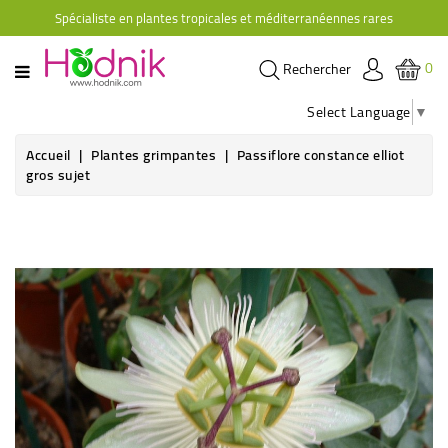
Spécialiste en plantes tropicales et méditerranéennes rares
CATÉGORIE
0
Rechercher
PLANTES
D'ORANGERIE
Select Language
▼
PLANTES
Accueil
Plantes grimpantes
Passiflore constance elliot
GRIMPANTES
gros sujet
AGRUMES
HIBISCUS
BRUGMANSIAS
PLANTES
RUSTIQUES
PLANTES
RETOMBANTES
CACTÉES