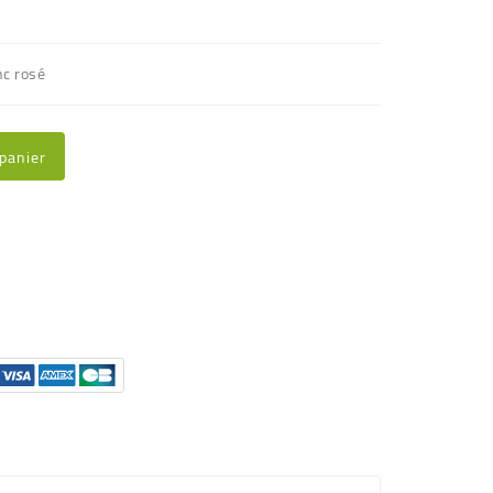
nc rosé
 panier