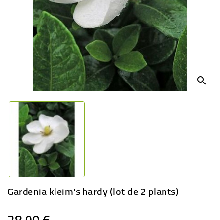
-
PLANTES
GRASSES
BEGONIAS
DE
COLLECTION
search
ENGRAIS
OFFRES
SPÉCIALES
PLANTES
PARFUMÉES
Gardenia kleim's hardy (lot de 2 plants)
28,00 €