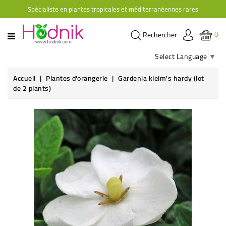
Spécialiste en plantes tropicales et méditerranéennes rares
CATÉGORIE
0
Rechercher
PLANTES
D'ORANGERIE
Select Language
▼
PLANTES
Accueil
Plantes d'orangerie
Gardenia kleim's hardy (lot
GRIMPANTES
de 2 plants)
AGRUMES
HIBISCUS
BRUGMANSIAS
PLANTES
RUSTIQUES
PLANTES
RETOMBANTES
CACTÉES