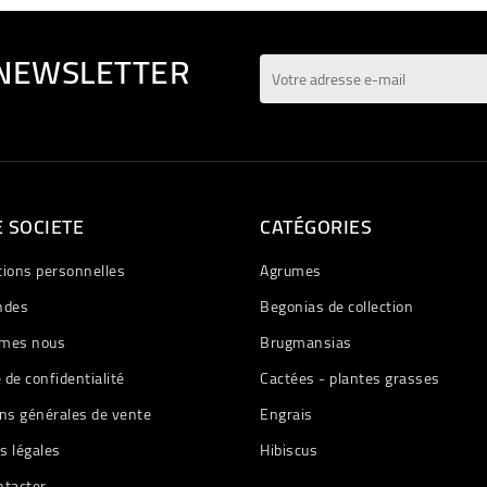
 NEWSLETTER
 SOCIETE
CATÉGORIES
tions personnelles
Agrumes
des
Begonias de collection
mes nous
Brugmansias
e de confidentialité
Cactées - plantes grasses
ns générales de vente
Engrais
s légales
Hibiscus
ntacter