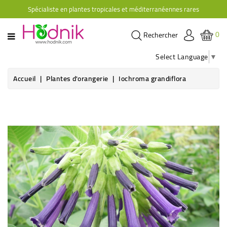
Spécialiste en plantes tropicales et méditerranéennes rares
CATÉGORIE
0
Rechercher
PLANTES
D'ORANGERIE
Select Language
▼
PLANTES
Accueil
Plantes d'orangerie
Iochroma grandiflora
GRIMPANTES
AGRUMES
HIBISCUS
BRUGMANSIAS
PLANTES
RUSTIQUES
PLANTES
RETOMBANTES
CACTÉES