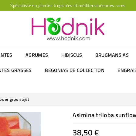
Spécialiste en plantes tropicales et méditerranéennes rares
ANTES
AGRUMES
HIBISCUS
BRUGMANSIAS
NTES GRASSES
BEGONIAS DE COLLECTION
ENGRAI
ower gros sujet
Asimina triloba sunflow
38,50 €