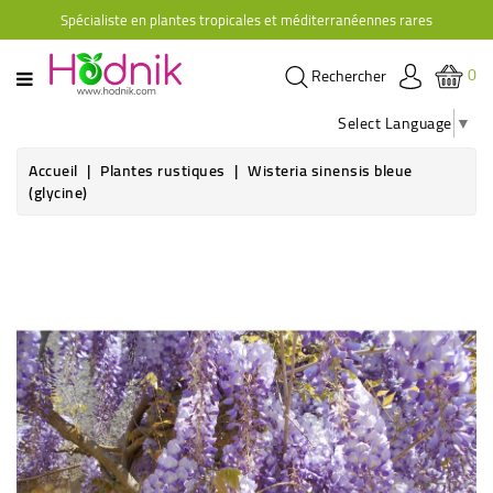
Spécialiste en plantes tropicales et méditerranéennes rares
CATÉGORIE
0
Rechercher
PLANTES
D'ORANGERIE
Select Language
▼
PLANTES
Accueil
Plantes rustiques
Wisteria sinensis bleue
GRIMPANTES
(glycine)
AGRUMES
HIBISCUS
BRUGMANSIAS
PLANTES
RUSTIQUES
PLANTES
RETOMBANTES
CACTÉES