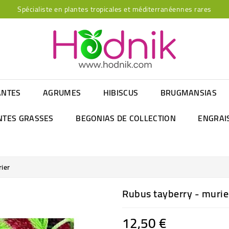
Spécialiste en plantes tropicales et méditerranéennes rares
ANTES
AGRUMES
HIBISCUS
BRUGMANSIAS
NTES GRASSES
BEGONIAS DE COLLECTION
ENGRAI
ier
Rubus tayberry - murie
12,50 €