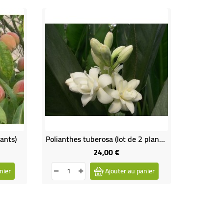
lants)
Polianthes tuberosa (lot de 2 plants)
24,00 €
Prix
nier
Ajouter au panier