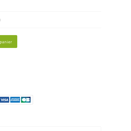
x
 panier