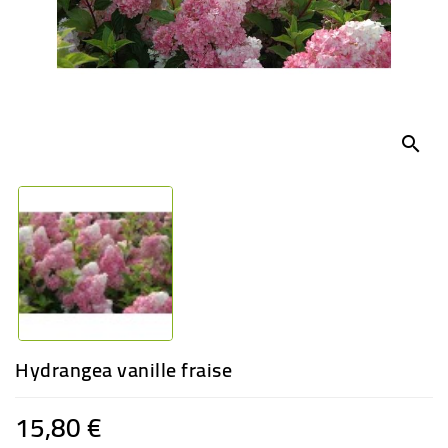
-
PLANTES
GRASSES
BEGONIAS
DE
COLLECTION
search
ENGRAIS
OFFRES
SPÉCIALES
PLANTES
PARFUMÉES
Hydrangea vanille fraise
15,80 €