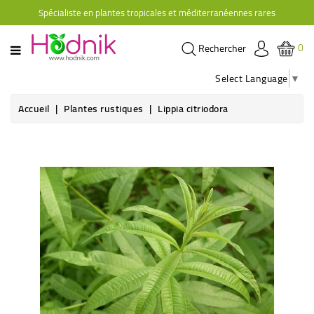
Spécialiste en plantes tropicales et méditerranéennes rares
CATÉGORIE
0
Rechercher
PLANTES
D'ORANGERIE
Select Language
▼
PLANTES
Accueil
Plantes rustiques
Lippia citriodora
GRIMPANTES
AGRUMES
HIBISCUS
BRUGMANSIAS
PLANTES
RUSTIQUES
PLANTES
RETOMBANTES
CACTÉES