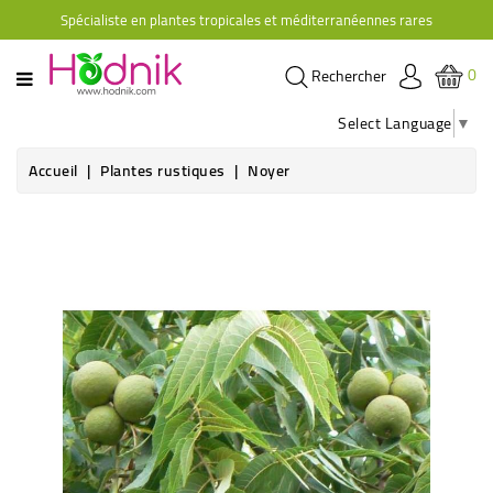
Spécialiste en plantes tropicales et méditerranéennes rares
CATÉGORIE
0
Rechercher
PLANTES
D'ORANGERIE
Select Language
▼
PLANTES
Accueil
Plantes rustiques
Noyer
GRIMPANTES
AGRUMES
HIBISCUS
BRUGMANSIAS
PLANTES
RUSTIQUES
PLANTES
RETOMBANTES
CACTÉES