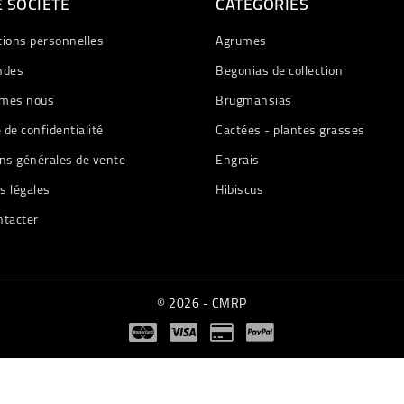
 SOCIETE
CATÉGORIES
tions personnelles
Agrumes
des
Begonias de collection
mes nous
Brugmansias
e de confidentialité
Cactées - plantes grasses
ns générales de vente
Engrais
s légales
Hibiscus
ntacter
© 2026 - CMRP