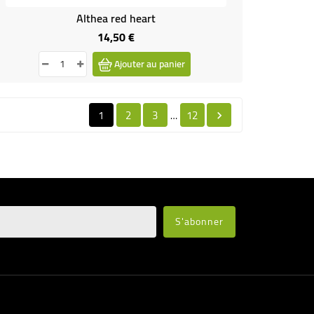
Althea red heart
14,50 €
Prix
Ajouter au panier
1
2
3
12
…
