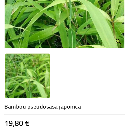
-
PLANTES
GRASSES
BEGONIAS
DE
COLLECTION
search
ENGRAIS
OFFRES
SPÉCIALES
PLANTES
PARFUMÉES
Bambou pseudosasa japonica
19,80 €