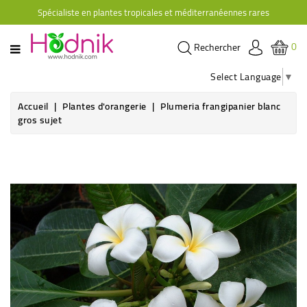
Spécialiste en plantes tropicales et méditerranéennes rares
CATÉGORIE
0
Rechercher
PLANTES
D'ORANGERIE
Select Language
▼
PLANTES
Accueil
Plantes d'orangerie
Plumeria frangipanier blanc
GRIMPANTES
gros sujet
AGRUMES
HIBISCUS
BRUGMANSIAS
PLANTES
RUSTIQUES
PLANTES
RETOMBANTES
CACTÉES