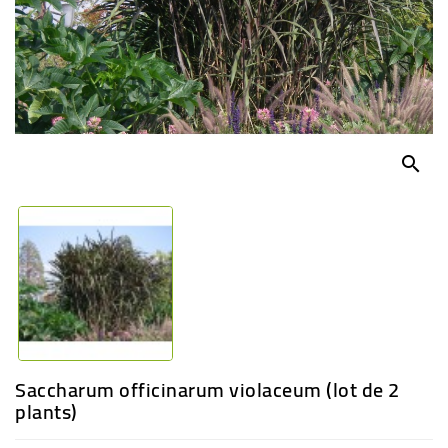
-
PLANTES
GRASSES
BEGONIAS
DE
COLLECTION
search
ENGRAIS
OFFRES
SPÉCIALES
PLANTES
PARFUMÉES
Saccharum officinarum violaceum (lot de 2
plants)