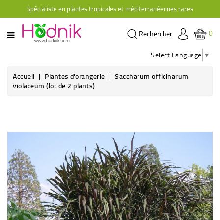
Spécialiste en plantes tropicales et méditerranéennes rares
CATÉGORIE
0
Rechercher
PLANTES
D'ORANGERIE
Select Language
▼
PLANTES
Accueil
Plantes d'orangerie
Saccharum officinarum
GRIMPANTES
violaceum (lot de 2 plants)
AGRUMES
HIBISCUS
BRUGMANSIAS
PLANTES
RUSTIQUES
PLANTES
RETOMBANTES
CACTÉES